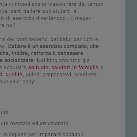
i vita ci impedisce di trascorrere del tempo
ta, però ballare può aiutarci a
eri di esercizio divertendoci. E magari
hé no?
i dei tanti benefici del ballo per tutti e
asa.
Ballare è un esercizio completo, che
che, inoltre, rafforza il benessere
a socializzare
. Nel blog abbiamo già
te acquisire
abitudini salutari in famiglia
e
i qualità
, quindi preparatevi, scegliete
ake your body!
lute
salute mentale ed emozionale
i in inglese per imparare vocaboli