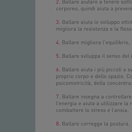
2.
Ballare aiutare a tenere sotto
corporeo, quindi aiuta a preveni
3.
Ballare aiuta lo sviluppo otti
migliora la resistenza e la flessi
4.
Ballare migliora l'equilibrio, 
5.
Ballare sviluppa il senso del 
6.
Ballare aiuta i più piccoli a 
proprio corpo e dello spazio. Co
psicomotricità, della concentraz
7.
Ballare insegna a controllare
l’energia e aiuta a utilizzare 
combattere lo stress e l’ansia.
8.
Ballare corregge la postura.