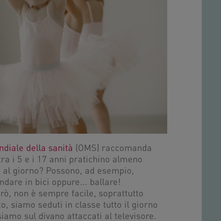
diale della sanità
(OMS) raccomanda
tra i 5 e i 17 anni pratichino almeno
ca al giorno? Possono, ad esempio,
dare in bici oppure... ballare!
rò, non è sempre facile, soprattutto
, siamo seduti in classe tutto il giorno
iamo sul divano attaccati al televisore.