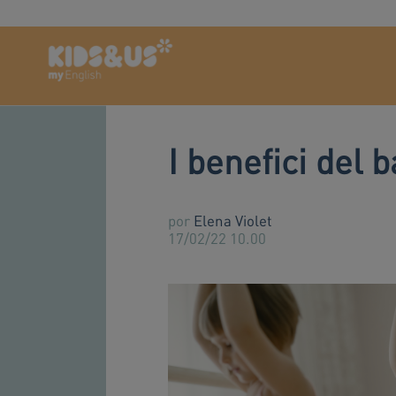
I benefici del 
por
Elena Violet
17/02/22 10.00