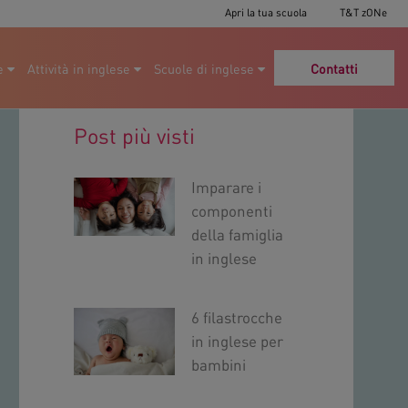
Apri la tua scuola
T&T zONe
e
Attività in inglese
Scuole di inglese
Contatti
Post più visti
Imparare i
componenti
della famiglia
in inglese
6 filastrocche
in inglese per
bambini