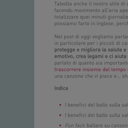
Talvolta anche il nostro stile d
facendo movimento all’aria aper
totalizzare quei minuti giornali
possiamo farlo in inglese, perc
Nel post di oggi vogliamo parlarv
in particolare per i piccoli di c
protegge e migliora la salute e 
emotivo, crea legami e ci aiuta 
parlato di quanto sia importan
trascorrere insieme del tempo d
una canzone che vi piace e… sh
Indice
I benefici del ballo sulla sa
I benefici del ballo sulla 
Fun fact
: ballare su canzon