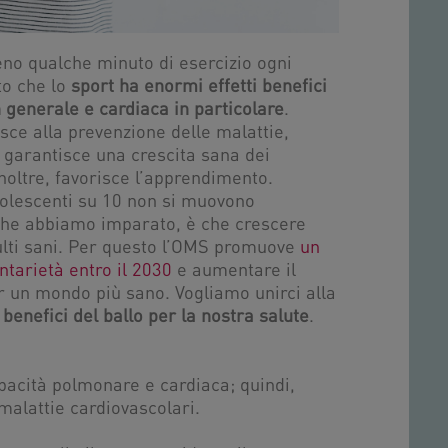
o qualche minuto di esercizio ogni
to che lo
sport ha enormi effetti benefici
n generale e cardiaca in particolare
.
buisce alla prevenzione delle malattie,
 garantisce una crescita sana dei
noltre, favorisce l’apprendimento.
dolescenti su 10 non si muovono
che abbiamo imparato, è che crescere
ulti sani. Per questo l’OMS promuove
un
tarietà entro il 2030
e aumentare il
r un mondo più sano. Vogliamo unirci alla
 benefici del ballo per la nostra salute
.
pacità polmonare e cardiaca; quindi,
 malattie cardiovascolari.