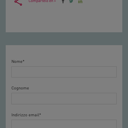
Compártelo en >
Nome
*
Cognome
Indirizzo email
*