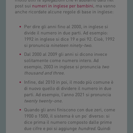
molto utili le spiegazioni che vi abbiamo dato nel
post sui
numeri in inglese per bambini
, ma vanno
anche ricordate alcune regole di base in inglese:
Per dire gli anni fino al 2000, in inglese si
divide il numero in due parti. Ad esempio:
1992 in inglese si dice 19 e poi 92. Cioè, 1992
si pronuncia
nineteen ninety-two
.
Dal 2000 al 2009 gli anni si dicono invece
solitamente come numero intero. Ad
esempio, 2003 in inglese si pronuncia
two
thousand and three
.
Infine, dal 2010 in poi, il modo più comune è
di nuovo quello di dividere il numero in due
parti. Ad esempio, l’anno 2021 si pronuncia
twenty twenty-one
.
Quando gli anni finiscono con due zeri, come
1900 o 1500, il sistema è un po’ diverso: si
dice prima il numero composto dalle prime
due cifre e poi si aggiunge
hundred
. Quindi