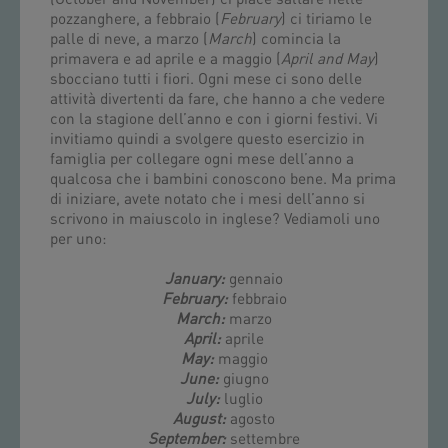
(October and November) ci piace saltare nelle
pozzanghere, a febbraio (
February
) ci tiriamo le
palle di neve, a marzo (
March
) comincia la
primavera e ad aprile e a maggio (
April and May
)
sbocciano tutti i fiori. Ogni mese ci sono delle
attività divertenti da fare, che hanno a che vedere
con la stagione dell’anno e con i giorni festivi. Vi
invitiamo quindi a svolgere questo esercizio in
famiglia per collegare ogni mese dell’anno a
qualcosa che i bambini conoscono bene. Ma prima
di iniziare, avete notato che i mesi dell’anno si
scrivono in maiuscolo in inglese? Vediamoli uno
per uno:
January:
gennaio
February:
febbraio
March:
marzo
April:
aprile
May:
maggio
June:
giugno
July:
luglio
August:
agosto
September:
settembre