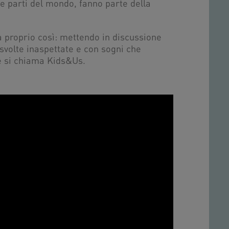
e parti del mondo, fanno parte della
ia proprio così: mettendo in discussione
 svolte inaspettate e con sogni che
e si chiama Kids&Us.