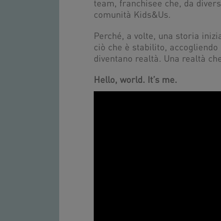
team, franchisee che, da divers
comunità Kids&Us.
Perché, a volte, una storia iniz
ciò che è stabilito, accogliendo
diventano realtà.
Una realtà ch
Hello, world. It’s me.