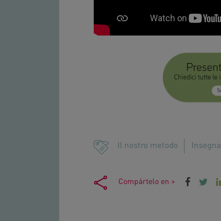
Il nostro metodo
Insegna
Compártelo en >