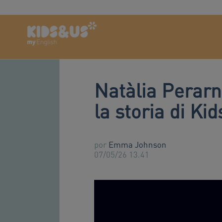
Natàlia Perarna
la storia di Ki
por
Emma Johnson
07/05/26 13.41