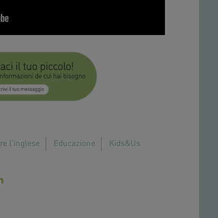
re l'inglese
Educazione
Kids&Us