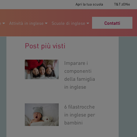
Apri la tua scuola
T&T zONe
e
Attività in inglese
Scuole di inglese
Contatti
Post più visti
Imparare i
componenti
della famiglia
in inglese
6 filastrocche
in inglese per
bambini