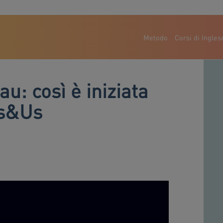
Metodo
Corsi di Ingles
u: così è iniziata
ds&Us