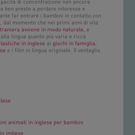
pacità di concentrazione non ancora
rta ben presto a perdere interesse e
nte far entrare i bambini in contatto con
tà, dal momento che nei primi anni di vita
straniera avviene in modo naturale
, e
alla lingua quanto più varia e ricca
olastiche in inglese
ai
giochi in famiglia
,
ese
e i film in lingua originale. Il ventaglio
glese
oni animati in inglese per bambini
in inglese