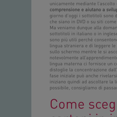
unicamente mediante l’ascolto è
comprensione e aiutano a svilup
giorno d’oggi i sottotitoli sono d
che siano in DVD o su siti com
Ma veniamo dunque alla domand
sottotitoli in italiano o in ingle
sono più utili perché consento
lingua straniera e di leggere le
sullo schermo mentre le si asco
notevolmente all’apprendimento.
lingua materna ci fornisce un c
distoglie la concentrazione dal
fase iniziale può anche rivelarsi
iniziano quindi ad ascoltare la
possibile, consigliamo di passar
Come scegli