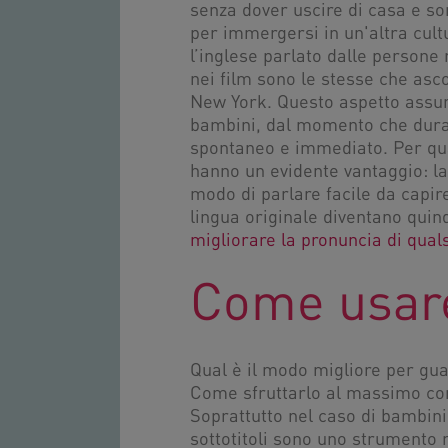
senza dover uscire di casa e so
per immergersi in un'altra cultu
l’inglese parlato dalle persone 
nei film sono le stesse che as
New York. Questo aspetto assum
bambini, dal momento che duran
spontaneo e immediato. Per quan
hanno un evidente vantaggio: l
modo di parlare facile da capire.
lingua originale diventano qui
migliorare la pronuncia di quals
Come usare 
Qual è il modo migliore per gua
Come sfruttarlo al massimo c
Soprattutto nel caso di bambini
sottotitoli sono uno strumento m