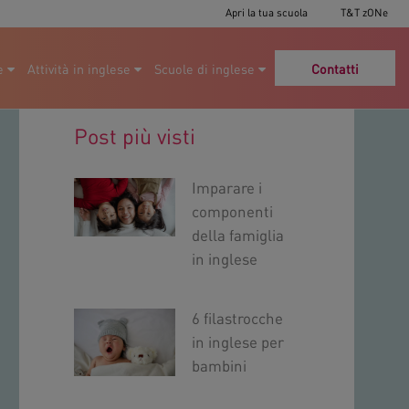
Apri la tua scuola
T&T zONe
e
Attività in inglese
Scuole di inglese
Contatti
Post più visti
Imparare i
componenti
della famiglia
in inglese
6 filastrocche
in inglese per
bambini