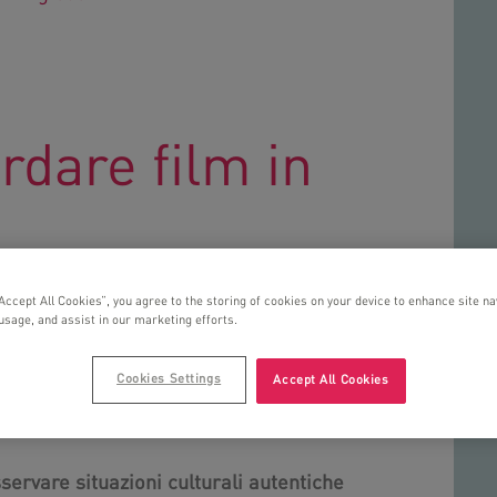
rdare film in
“Accept All Cookies”, you agree to the storing of cookies on your device to enhance site na
n inglese è un modo ideale per
entrare in
 usage, and assist in our marketing efforts.
rla
, soprattutto per i più piccoli.
bambini adorano vedere i cartoni. Guardare
e è per loro uno stimolo che ci consente
Cookies Settings
Accept All Cookies
ssatempi preferiti in un momento di
osservare situazioni culturali autentiche