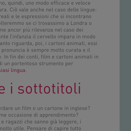
no, quindi, uno modo efficace e veloce
ra. Ciò vale anche nel caso delle lingue:
reali e le espressioni che si incontrano
colteremmo se ci trovassimo a Londra o
e ancor più rilevanza nel caso dei
te l’infanzia il cervello impara in modo
to riguarda, poi, i cartoni animati, essi
a pronuncia è sempre molto curata e il
 In fin dei conti, film e cartoni animati in
ndi un portentoso strumento per
iasi lingua
.
i sottotitoli
rdare un film o un cartone in inglese?
ome occasione di apprendimento?
 e ragazzi che sanno già leggere, i
olto utile. Pensare di capire tutto